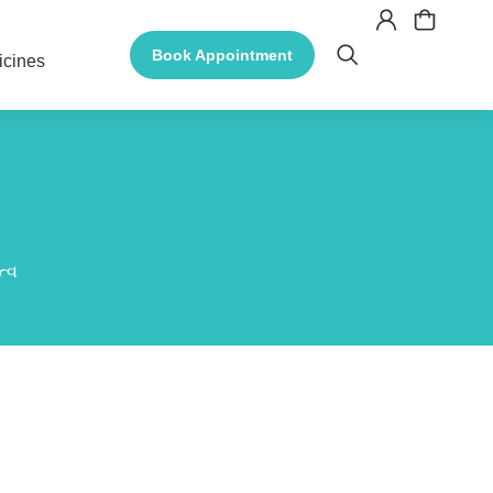
Book Appointment
icines
ત્વ