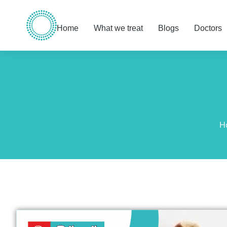
Home
What we treat
Blogs
Doctors
You are here:
H