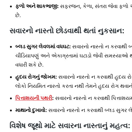
ફળો અને શાકભાજી:
સફરજન, કેળા, સંતરા જેવા ફળો 
છે.
સવારનો નાસ્તો છોડવાથી થતાં નુકસાન:
બ્લડ સુગર લેવલમાં વધઘટ:
સવારનો નાસ્તો ન કરવાથી બ
ચીડિયાપણું અને એકાગ્રતામાં ઘટાડો જેવી સમસ્યાઓ 
વધારી શકે છે.
હૃદય રોગનું જોખમ:
સવારનો નાસ્તો ન કરવાથી હૃદય રોગન
લોકો નિયમિત નાસ્તો કરતા નથી તેમને હૃદય રોગ થવાની
પિત્તાશયની પથરી
:
સવારનો નાસ્તો ન કરવાથી પિત્તાશયમ
માથાનો દુખાવો:
સવારનો નાસ્તો ન કરવાથી બ્લડ સુગર લે
વિશેષ જૂથો માટે સવારના નાસ્તાનું મહત્વ: