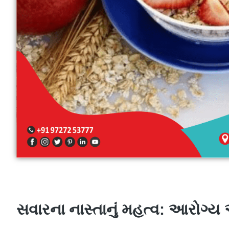
સવારના નાસ્તાનું મહત્વ: આરોગ્ય 