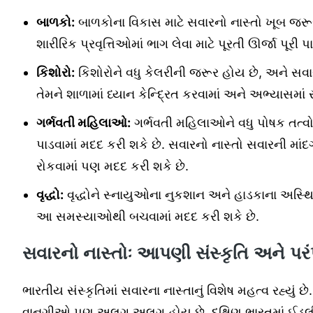
બાળકો:
બાળકોના વિકાસ માટે સવારનો નાસ્તો ખૂબ જરૂરી છ
શારીરિક પ્રવૃત્તિઓમાં ભાગ લેવા માટે પૂરતી ઊર્જા પૂરી પાડ
કિશોરો:
કિશોરોને વધુ કેલરીની જરૂર હોય છે, અને સવારનો
તેમને શાળામાં ધ્યાન કેન્દ્રિત કરવામાં અને અભ્યાસમાં સ
ગર્ભવતી મહિલાઓ:
ગર્ભવતી મહિલાઓને વધુ પોષક તત્વોન
પાડવામાં મદદ કરી શકે છે. સવારનો નાસ્તો સવારની મ
રોકવામાં પણ મદદ કરી શકે છે.
વૃદ્ધો:
વૃદ્ધોને સ્નાયુઓના નુકશાન અને હાડકાના અસ્થિભ
આ સમસ્યાઓથી બચવામાં મદદ કરી શકે છે.
સવારનો નાસ્તોઃ આપણી સંસ્કૃતિ અને પ
ભારતીય સંસ્કૃતિમાં સવારના નાસ્તાનું વિશેષ મહત્વ રહ્યુ
વાનગીઓ પણ અલગ અલગ હોય છે. દક્ષિણ ભારતમાં ઈડલી, 