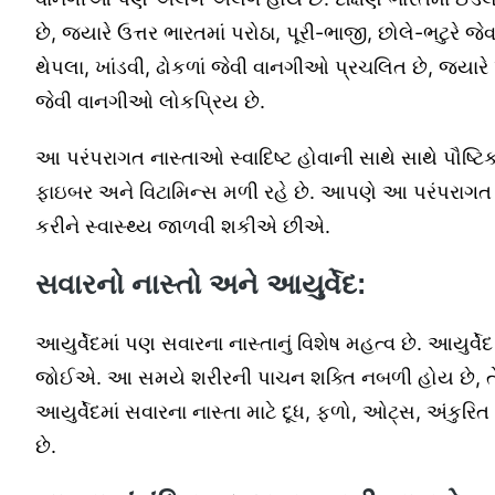
છે, જ્યારે ઉત્તર ભારતમાં પરોઠા, પૂરી-ભાજી, છોલે-ભટુરે જે
થેપલા, ખાંડવી, ઢોકળાં જેવી વાનગીઓ પ્રચલિત છે, જ્યારે પૂ
જેવી વાનગીઓ લોકપ્રિય છે.
આ પરંપરાગત નાસ્તાઓ સ્વાદિષ્ટ હોવાની સાથે સાથે પૌષ્ટિક પ
ફાઇબર અને વિટામિન્સ મળી રહે છે. આપણે આ પરંપરાગ
કરીને સ્વાસ્થ્ય જાળવી શકીએ છીએ.
સવારનો નાસ્તો અને આયુર્વેદ:
આયુર્વેદમાં પણ સવારના નાસ્તાનું વિશેષ મહત્વ છે. આયુર્
જોઈએ. આ સમયે શરીરની પાચન શક્તિ નબળી હોય છે, તે
આયુર્વેદમાં સવારના નાસ્તા માટે દૂધ, ફળો, ઓટ્સ, અંકુર
છે.