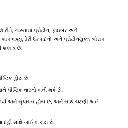
 રીતે, નાસ્તામાં પ્રોટીન, ફાઇબર અને
 શાકભાજી, ડેરી ઉત્પાદનો અને પ્રોટીનયુક્ત ખોરાક
રી શકાય છે.
ષ્ટિક હોય છે.
 પૌષ્ટિક નાસ્તો બની શકે છે.
અને સુપાચ્ય હોય છે, અને સાથે ચટણી અને
દહીં સાથે ખાઈ શકાય છે.