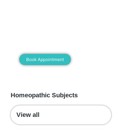
Mann Homeopathy Clinic
Book an appointment for online or in
clinic consultation with Mann
Homeopathy Clinic today and
experience the power of natural healing!
Book Appointment
WE RECOMMEND
Homeopathic Subjects
View all