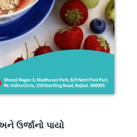
અને ઉર્જાનો પાયો