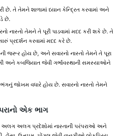
ે. તે તેમને શાળામાં ધ્યાન કેન્દ્રિત કરવામાં અને
ે છે.
 નાસ્તો તેમને તે પૂરી પાડવામાં મદદ કરી શકે છે. તે
ારું પ્રદર્શન કરવામાં મદદ કરે છે.
ી જરૂર હોય છે, અને સવારનો નાસ્તો તેમને તે પૂરા
ાંદગી અને કબજિયાત જેવી ગર્ભાવસ્થાની સમસ્યાઓને
ંગનું જોખમ વધારે હોય છે. સવારનો નાસ્તો તેમને
રંપરાનો એક ભાગ
ં છે. અલગ અલગ પ્રદેશોમાં નાસ્તાની પરંપરાઓ અને
ઢોંસા, ઉત્તપમ, પોંગલ જેવી વાનગીઓ લોકપ્રિય