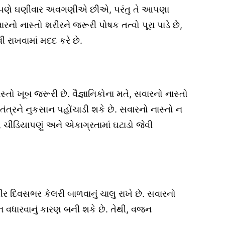
 આપણે ઘણીવાર અવગણીએ છીએ, પરંતુ તે આપણા
રનો નાસ્તો શરીરને જરૂરી પોષક તત્વો પૂરા પાડે છે,
 રાખવામાં મદદ કરે છે.
્તો ખૂબ જરૂરી છે. વૈજ્ઞાનિકોના મતે, સવારનો નાસ્તો
ંત્રને નુકસાન પહોંચાડી શકે છે. સવારનો નાસ્તો ન
 ચીડિયાપણું અને એકાગ્રતામાં ઘટાડો જેવી
ીર દિવસભર કેલરી બાળવાનું ચાલુ રાખે છે. સવારનો
ન વધારવાનું કારણ બની શકે છે. તેથી, વજન