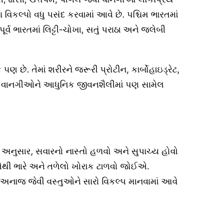
વા વિકલ્પો વધુ પસંદ કરવામાં આવે છે. પશ્ચિમ ભારતમાં
ર્વ ભારતમાં લિટ્ટી-ચોખા, સતું પરાઠા અને જલેબી
ણ છે. તેમાં શરીરને જરૂરી પ્રોટીન, કાર્બોહાઇડ્રેટ,
ત વાનગીઓને આધુનિક જીવનશૈલીમાં પણ સામેલ
વેદ અનુસાર, સવારનો નાસ્તો હળવો અને સુપાચ્ય હોવો
થી ભારે અને તળેલો ખોરાક ટાળવો જોઈએ.
િત અનાજ જેવી વસ્તુઓને સારો વિકલ્પ માનવામાં આવે