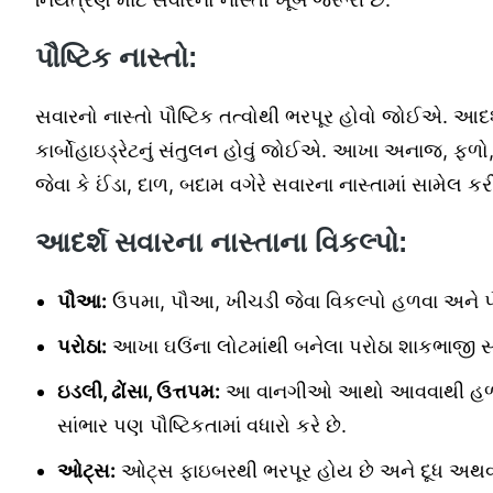
પૌષ્ટિક નાસ્તો:
સવારનો નાસ્તો પૌષ્ટિક તત્વોથી ભરપૂર હોવો જોઈએ. આદર્શ
કાર્બોહાઇડ્રેટનું સંતુલન હોવું જોઈએ. આખા અનાજ, ફળો,
જેવા કે ઈંડા, દાળ, બદામ વગેરે સવારના નાસ્તામાં સામેલ ક
આદર્શ સવારના નાસ્તાના વિકલ્પો:
પૌઆ:
ઉપમા, પૌઆ, ખીચડી જેવા વિકલ્પો હળવા અને પૌ
પરોઠા:
આખા ઘઉંના લોટમાંથી બનેલા પરોઠા શાકભાજી સાથે
ઇડલી, ઢોંસા, ઉત્તપમ:
આ વાનગીઓ આથો આવવાથી હળવી 
સાંભાર પણ પૌષ્ટિકતામાં વધારો કરે છે.
ઓટ્સ:
ઓટ્સ ફાઇબરથી ભરપૂર હોય છે અને દૂધ અથવા 