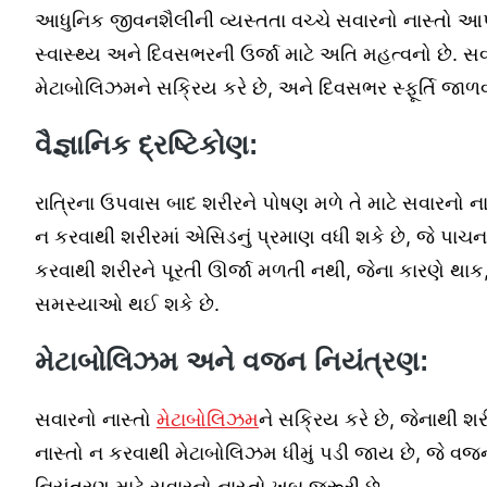
આધુનિક જીવનશૈલીની વ્યસ્તતા વચ્ચે સવારનો નાસ્તો
સ્વાસ્થ્ય અને દિવસભરની ઉર્જા માટે અતિ મહત્વનો છે. સવા
મેટાબોલિઝમને સક્રિય કરે છે, અને દિવસભર સ્ફૂર્તિ જાળવી
વૈજ્ઞાનિક દ્રષ્ટિકોણ:
રાત્રિના ઉપવાસ બાદ શરીરને પોષણ મળે તે માટે સવારનો નાસ
ન કરવાથી શરીરમાં એસિડનું પ્રમાણ વધી શકે છે, જે પાચનત
કરવાથી શરીરને પૂરતી ઊર્જા મળતી નથી, જેના કારણે થાક,
સમસ્યાઓ થઈ શકે છે.
મેટાબોલિઝમ અને વજન નિયંત્રણ:
સવારનો નાસ્તો
મેટાબોલિઝમ
ને સક્રિય કરે છે, જેનાથી શર
નાસ્તો ન કરવાથી મેટાબોલિઝમ ધીમું પડી જાય છે, જે વજ
નિયંત્રણ માટે સવારનો નાસ્તો ખૂબ જરૂરી છે.